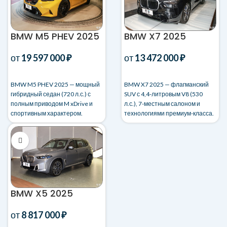
BMW M5 PHEV 2025
BMW X7 2025
от
19 597 000
₽
от
13 472 000
₽
BMW M5 PHEV 2025 — мощный
BMW X7 2025 — флагманский
гибридный седан (720 л.с.) с
SUV с 4,4-литровым V8 (530
полным приводом M xDrive и
л.с.), 7-местным салоном и
спортивным характером.
технологиями премиум-класса.
Быстрое оформление и
Доставка и таможня «под
доставка!
ключ»!
BMW X5 2025
от
8 817 000
₽