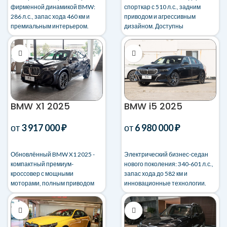
фирменной динамикой BMW:
спорткар с 510 л.с., задним
286 л.с., запас хода 460 км и
приводом и агрессивным
премиальным интерьером.
дизайном. Доступны
Доставка в РФ с таможней и
индивидуальные опции.
гарантией.
Таможня и доставка под ключ!
BMW X1 2025
BMW i5 2025
от
3 917 000
₽
от
6 980 000
₽
Обновлённый BMW X1 2025 -
Электрический бизнес-седан
компактный премиум-
нового поколения: 340-601 л.с.,
кроссовер с мощными
запас хода до 582 км и
моторами, полным приводом
инновационные технологии.
xDrive и цифровым кокпитом.
Доставка в РФ с таможней и
Стиль и технологии в одном
гарантией.
авто!