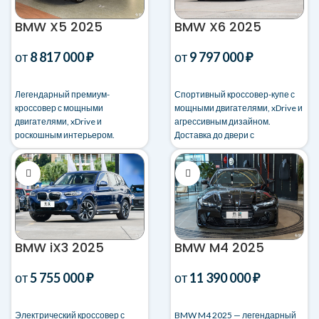
BMW X5 2025
BMW X6 2025
от
8 817 000
₽
от
9 797 000
₽
Легендарный премиум-
Спортивный кроссовер-купе с
кроссовер с мощными
мощными двигателями, xDrive и
двигателями, xDrive и
агрессивным дизайном.
роскошным интерьером.
Доставка до двери с
Доставка в Россию с
оформлением.
оформлением.
BMW iX3 2025
BMW M4 2025
от
5 755 000
₽
от
11 390 000
₽
Электрический кроссовер с
BMW M4 2025 — легендарный