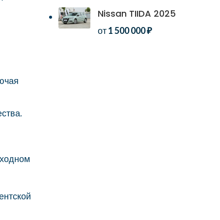
Nissan TIIDA 2025
от
1 500 000
₽
лючая
ества.
оходном
ентской