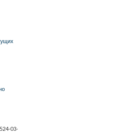
кущих
но
 524-03-