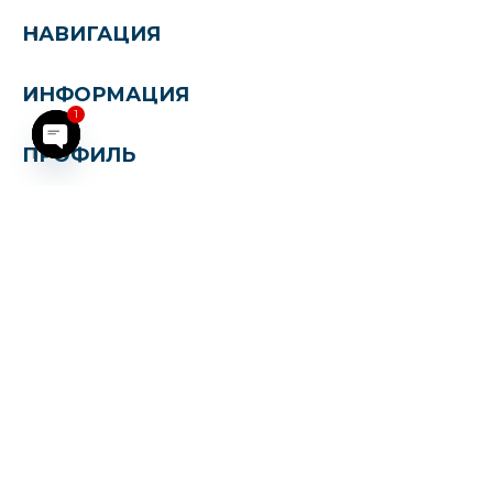
НАВИГАЦИЯ
ИНФОРМАЦИЯ
1
ПРОФИЛЬ
Open chaty
Информация, размещенная на данном сайте
(включая цены, комплектации, характеристики
автомобилей и иные условия), носит
исключительно ознакомительный характер и не
является публичной офертой в соответствии со ст.
437 Гражданского кодекса РФ.
Все материалы данного сайта являются
объектами авторского права (включая тексты,
изображения, дизайн и другие элементы).
Копирование, распространение или иное
использование информации без письменного
разрешения правообладателя запрещено и