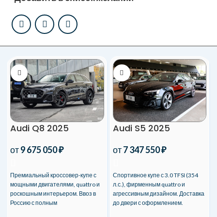
Audi Q8 2025
Audi S5 2025
от
9 675 050
₽
от
7 347 550
₽
Премиальный кроссовер-купе с
Спортивное купе с 3.0 TFSI (354
мощными двигателями, quattro и
л.с.), фирменным quattro и
роскошным интерьером. Ввоз в
агрессивным дизайном. Доставка
Россию с полным
до двери с оформлением.
сопровождением.