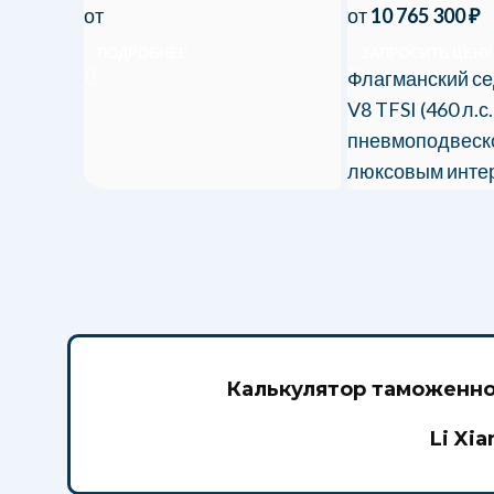
от
от
10 765 300
₽
ПОДРОБНЕЕ
ЗАПРОСИТЬ ЦЕНУ
Флагманский сед
V8 TFSI (460 л.с.
пневмоподвеск
люксовым инте
Ввоз в Россию 
сопровождение