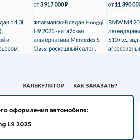
от
3 917 000
₽
от
11 390 00
ЗАПРОСИТЬ ЦЕНУ
ЗАПРОСИТЬ 
ан с 4.0L
Флагманский седан Hongqi
BMW M4 20
),
H9 2025 - китайская
легендарный
ой и
альтернатива Mercedes S-
510 л.с., за
рьером.
Class: роскошный салон,
агрессивны
с полным
мощные двигатели и
Доступны и
м.
эксклюзивный дизайн.
опции. Тамо
под ключ!
КАЛЬКУЛЯТОР
КАК ЗАКАЗАТЬ?