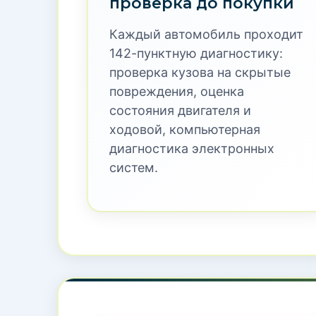
Купить автомо
пол
Автомобильный маркетплейс Carkit.Mar
Китая. Мы специализируемся на японски
автомобиль проходит 142-пунктную пров
качественный автомобиль с пробегом п