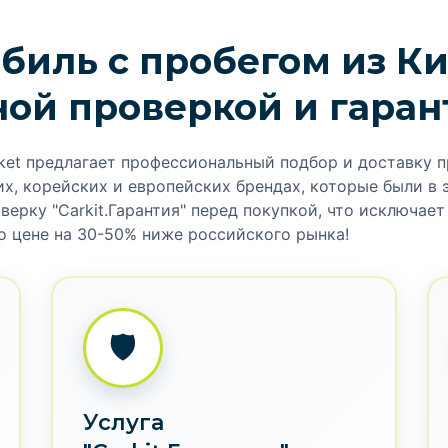
отора, 449 л.с.) с
лон с 3D-OLED экранами,
ия. Доставим под ключ с
ТИП ДВИГАТЕЛЯ
Гибридный
МОЩНОСТЬ:
449
ТИП КУЗОВА
Внедорожник
Я согласен с правилам
конфиденциальности..
Гибрид (PHEV)