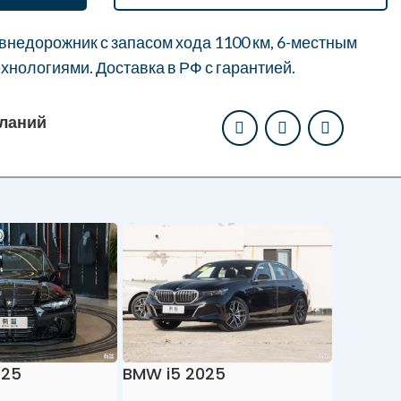
недорожник с запасом хода 1100 км, 6-местным
хнологиями. Доставка в РФ с гарантией.
еланий
Toyota 
025
BMW i5 2025