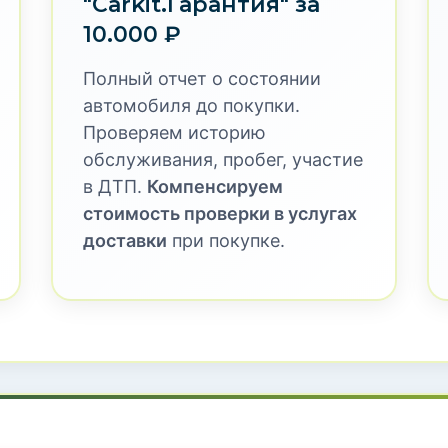
биль с пробегом из Ки
ной проверкой и гаран
ket предлагает профессиональный подбор и доставку 
х, корейских и европейских брендах, которые были в 
ерку "Carkit.Гарантия" перед покупкой, что исключае
о цене на 30-50% ниже российского рынка!