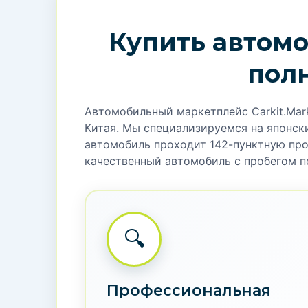
Li Xiang L9 2025 – гибрид (1.5T + 2 электром
запасом хода до 1100 км. Просторный са
холодильником и системой шумоподавлен
официальной сертификацией.
ГОД ВЫПУСКА
2025
ОБЪЁМ (МЛ)
1500
5.8
РАЗГОН ДО 100
с
ОСОБЕННОСТИ ДВИГАТЕЛЯ