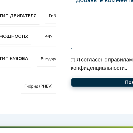
Получите расчёт це
Оформите заявку, и мы предос
ма охлаждения/подогрева
оформление, документы, упаков
тареи, люксовые сиденья