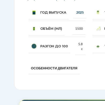
Li Xiang L9 2025
7-местная компоновка, систе
ба