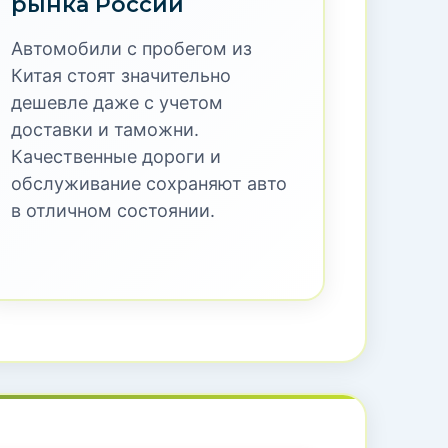
тая в Россию с
тией
проверенных автомобилей с пробегом из
эксплуатации в Китае. Каждый
т риски и скрытые проблемы. Получите