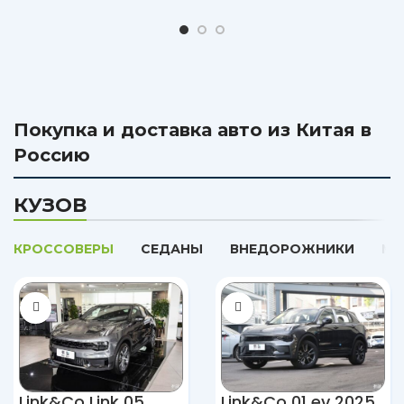
Покупка и доставка авто из Китая в
Россию
КУЗОВ
КРОССОВЕРЫ
СЕДАНЫ
ВНЕДОРОЖНИКИ
МИ
Link&Co Link 05
Link&Co 01 ev 2025