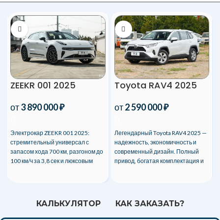
ZEEKR 001 2025
Toyota RAV4 2025
от
3 890 000
₽
от
2 590 000
₽
Электрокар ZEEKR 001 2025:
Легендарный Toyota RAV4 2025 —
стремительный универсал с
надежность, экономичность и
запасом хода 700 км, разгоном до
современный дизайн. Полный
100 км/ч за 3,8 сек и люксовым
привод, богатая комплектация и
интерьером.
доставка под ключ в любую точку
России!
КАЛЬКУЛЯТОР
КАК ЗАКАЗАТЬ?