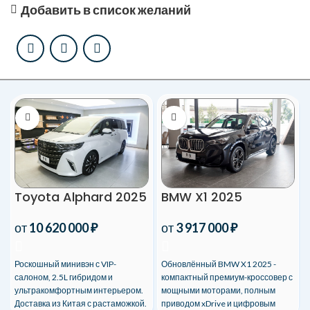
Добавить в список желаний
BMW X1 2025
Toyota Alphard 2025
от
3 917 000
₽
от
10 620 000
₽
Обновлённый BMW X1 2025 -
Роскошный минивэн с VIP-
компактный премиум-кроссовер с
салоном, 2.5L гибридом и
мощными моторами, полным
ультракомфортным интерьером.
приводом xDrive и цифровым
Доставка из Китая с растаможкой.