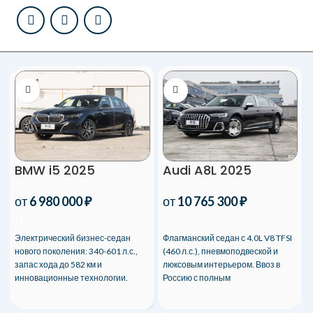
BMW i5 2025
Audi A8L 2025
от
6 980 000
₽
от
10 765 300
₽
Электрический бизнес-седан
Флагманский седан с 4.0L V8 TFSI
нового поколения: 340-601 л.с.,
(460 л.с.), пневмоподвеской и
запас хода до 582 км и
люксовым интерьером. Ввоз в
инновационные технологии.
Россию с полным
Доставка в РФ с таможней и
сопровождением.
гарантией.