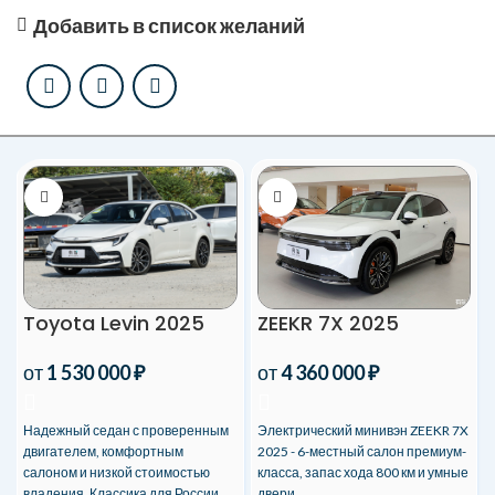
Добавить в список желаний
Toyota Levin 2025
ZEEKR 7X 2025
от
1 530 000
₽
от
4 360 000
₽
Надежный седан с проверенным
Электрический минивэн ZEEKR 7X
двигателем, комфортным
2025 - 6-местный салон премиум-
салоном и низкой стоимостью
класса, запас хода 800 км и умные
владения. Классика для России.
двери.