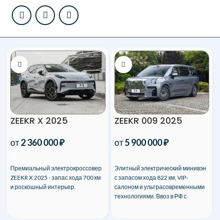
ZEEKR X 2025
ZEEKR 009 2025
от
2 360 000
₽
от
5 900 000
₽
Премиальный электрокроссовер
Элитный электрический минивэн
ZEEKR X 2025 - запас хода 700 км
с запасом хода 822 км, VIP-
и роскошный интерьер.
салоном и ультрасовременными
технологиями. Ввоз в РФ с
таможней и сертификацией.