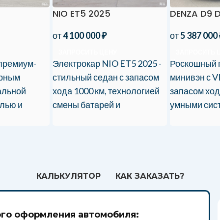
NIO ET5 2025
DENZA D9 
от
4 100 000
₽
от
5 387 000
ЗАПРОСИТЬ ЦЕНУ
ЗАПРОСИТЬ 
премиум-
Электрокар NIO ET5 2025 -
Роскошный 
орным
стильный седан с запасом
минивэн с V
альной
хода 1000 км, технологией
запасом ход
лью и
смены батарей и
умными сист
премиальным интерьером.
РФ с таможн
оз в
Идеальный выбор для
сертификац
ч.
города!
КАЛЬКУЛЯТОР
КАК ЗАКАЗАТЬ?