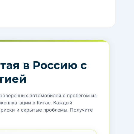
ны автомобиля под ключ!
тавим детальный план всех расходов: таможенное
ка, транспортировка. Всё включено в один расчёт!