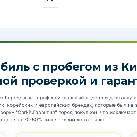
Получите расчёт це
Оформите заявку, и мы предос
оформление, документы, упаков
Самый доступный
для ценителей комфорта:
риборов, система
с.) сочетает динамику и
ет ADAS для
ТИП ДВИГАТЕЛЯ
Бензин
МОЩНОСТЬ:
109