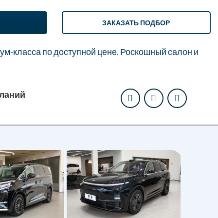
ЗАКАЗАТЬ ПОДБОР
м-класса по доступной цене. Роскошный салон и
еланий
ZEEKR 0
от
9 430
ЗАПРОС
Электри