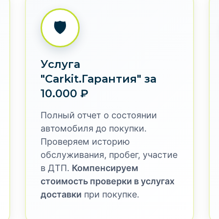
Я согласен с правилам
Компактный
конфиденциальности..
ТИП КУЗОВА
седан
1.5L
биль с пробегом из Ки
ной проверкой и гаран
ket предлагает профессиональный подбор и доставку 