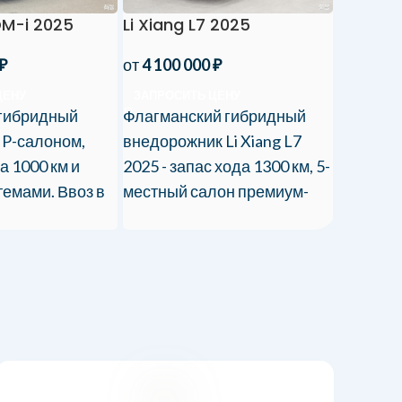
Li Xiang L7 2025
DM-i 2025
1265 л.с
км/ч за 2
от
4 100 000
₽
₽
эксклюз
ЗАПРОСИТЬ ЦЕНУ
ЦЕНУ
Доставка
Флагманский гибридный
гибридный
сертифи
внедорожник Li Xiang L7
IP-салоном,
2025 - запас хода 1300 км, 5-
а 1000 км и
местный салон премиум-
емами. Ввоз в
класса.
ей и
ией.