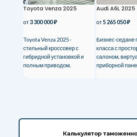
Audi A6L 2025
Toyota Venza 2025
от
5 265 050
₽
от
3 300 000
₽
ЗАПРОСИТЬ ЦЕНУ
ЗАПРОСИТЬ ЦЕНУ
Бизнес-седане 
Toyota Venza 2025 -
класса с прост
стильный кроссовер с
салоном, вирту
гибридной установкой и
приборной пане
полным приводом.
мощными TFSI-
Идеальный городской
двигателями. Вв
автомобиль!
Россию под клю