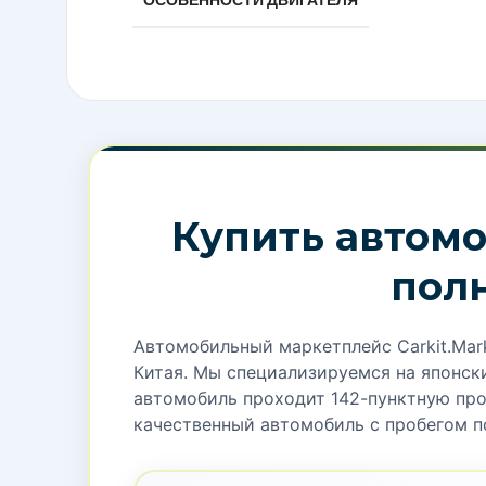
Geely Emgrand 2025 — идеальный выбор 
кожаный салон, 12.3″ цифровая панель п
шумоподавления. Турбомотор 1.5T (181 л.
экономичность (7.1 л/100км). Полный пак
безопасности.
ГОД ВЫПУСКА
2025
ОБЪЁМ (МЛ)
1500