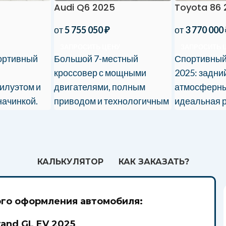
Toyota 86 
Audi Q6 2025
от
3 770 000
от
5 755 050
₽
ЗАПРОСИТЬ 
ЗАПРОСИТЬ ЦЕНУ
Спортивный 
ортивный
Большой 7-местный
2025: задни
кроссовер с мощными
атмосферны
илуэтом и
двигателями, полным
идеальная р
начинкой.
приводом и технологичным
истинных ц
 гарантией.
интерьером. Доставка из
драйва!
Китая с полным
сопровождением.
КАЛЬКУЛЯТОР
КАК ЗАКАЗАТЬ?