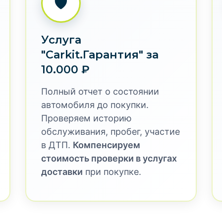
Электромотор
биль с пробегом из Ки
ной проверкой и гаран
ket предлагает профессиональный подбор и доставку 
х, корейских и европейских брендах, которые были в 
ерку "Carkit.Гарантия" перед покупкой, что исключае