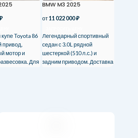
2025
BMW M3 2025
Audi RS
₽
от
11 022 000
₽
от
10 53
ЦЕНУ
ЗАПРОСИТЬ ЦЕНУ
ЗАПРОС
купе Toyota 86
Легендарный спортивный
Спортивн
й привод,
седан с 3.0L рядной
битурбо V
й мотор и
шестеркой (510 л.с.) и
quattro 
азвесовка. Для
задним приводом. Доставка
дизайном
енителей
до двери с оформлением.
сертифи