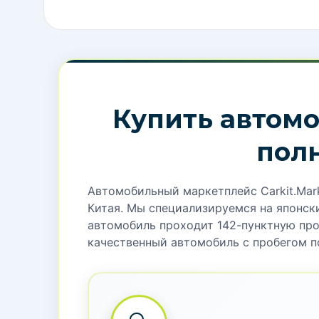
Geely Emgrand GL EV 2025 — электромобил
(запас хода 550 км). Мощность 204 л.с., раз
Оснащен: 12.3″ цифровой приборной пан
крышей, системой голосового управления
минут. Гарантия на батарею 8 лет.
ГОД ВЫПУСКА
Т
2025
МОЩНОСТЬ:
Р
163
ТИП КУЗОВА
Седан