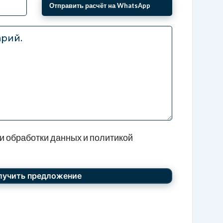
ны автомобиля под ключ!
тавим детальный план всех расходов: таможенное