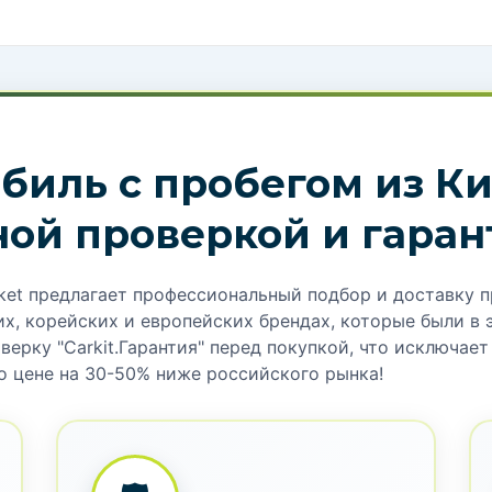
оформление, документы, упаков
Электрическая версия
ь с батареей 70 кВт·ч
гон до 100 км/ч за 7.5 сек.
елью, панорамной
. Быстрая зарядка за 30
ИП ДВИГАТЕЛЯ
Электрический
АЗГОН ДО 100
9.0с
Я согласен с правилам
конфиденциальности..