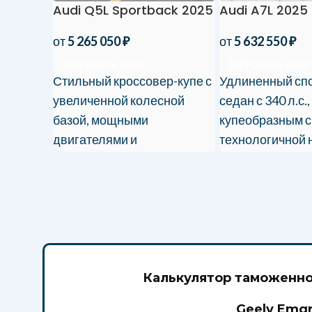
Audi Q5L Sportback 2025
Audi A7L 2025
от
5 265 050
₽
от
5 632 550
₽
ЗАПРОСИТЬ ЦЕНУ
ЗАПРОСИТЬ ЦЕНУ
Стильный кроссовер-купе с
Удлиненный сп
увеличенной колесной
седан с 340 л.с.,
базой, мощными
купеобразным с
двигателями и
технологичной 
премиальным интерьером.
Ввоз под ключ с
Доставка в РФ с таможней и
гарантией.