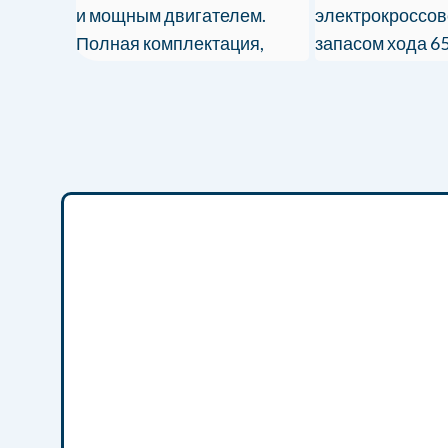
и мощным двигателем.
электрокроссов
Полная комплектация,
запасом хода 65
доставка под ключ!
роскошным сало
РФ с гарантией!