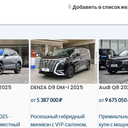
Добавить в список ж
 2025
DENZA D9 DM-i 2025
Audi Q8 20
от
5 387 000
₽
от
9 675 050
ЗАПРОСИТЬ ЦЕНУ
ЗАПРОСИТЬ 
025 -
Роскошный гибридный
Премиальны
-местный
минивэн с VIP-салоном,
купе с мощ