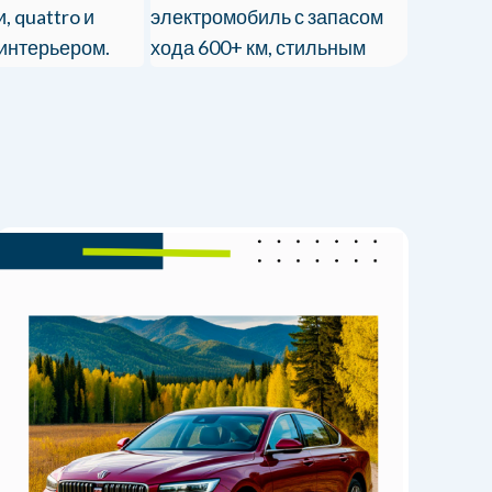
электромобиль с запасом
, quattro и
двигател
хода 600+ км, стильным
интерьером.
роскошн
дизайном и передовыми
ию с полным
Доставка
технологиями. Полное
нием.
оформл
таможенное
сопровождение в РФ!