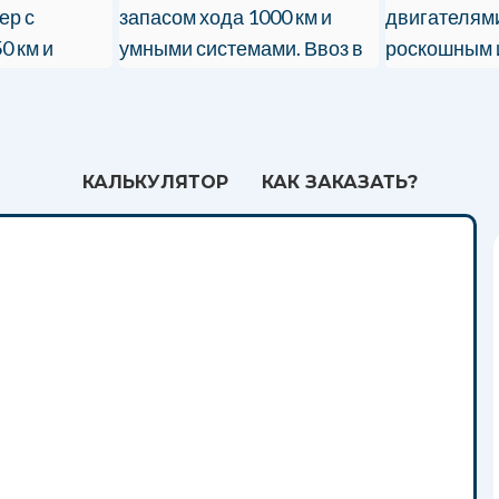
ер с
запасом хода 1000 км и
двигателями
0 км и
умными системами. Ввоз в
роскошным 
ном. Ввоз в
РФ с таможней и
Ввоз в Росс
сертификацией.
сопровожде
КАЛЬКУЛЯТОР
КАК ЗАКАЗАТЬ?