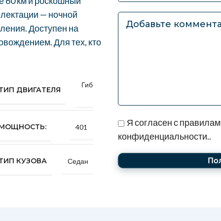
е 60 км и роскошный
плектации — ночной
ления. Доступен на
овождением. Для тех, кто
Гибридный
ТИП ДВИГАТЕЛЯ
(V6)
Я согласен с правилам
МОЩНОСТЬ:
401
конфиденциальности..
ТИП КУЗОВА
Седан