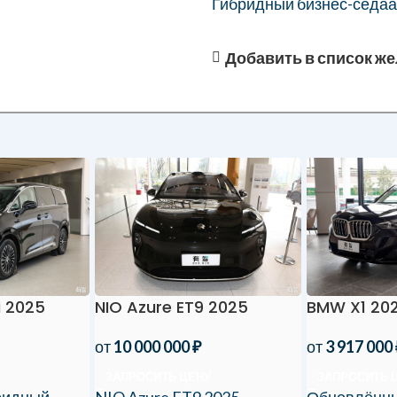
Гибридный бизнес-седаан
Добавить в список ж
i 2025
NIO Azure ET9 2025
BMW X1 20
от
10 000 000
₽
от
3 917 000
ЗАПРОСИТЬ ЦЕНУ
ЗАПРОСИТЬ 
ридный
NIO Azure ET9 2025 -
Обновлённ