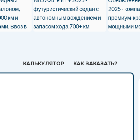
салоном,
футуристический седан с
2025 - комп
00 км и
автономным вождением и
премиум-кр
ми. Ввоз в
запасом хода 700+ км.
мощными мо
и
Эксклюзивный ввоз в РФ!
полным прив
.
цифровым к
и технологи
КАЛЬКУЛЯТОР
КАК ЗАКАЗАТЬ?