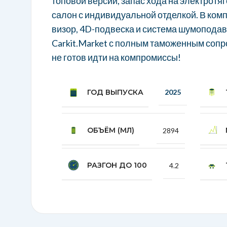
топовой версии, запас хода на электротяг
салон с индивидуальной отделкой. В ком
визор, 4D-подвеска и система шумоподав
Carkit.Market с полным таможенным сопр
не готов идти на компромиссы!
ГОД ВЫПУСКА
2025
ОБЪЁМ (МЛ)
2894
РАЗГОН ДО 100
4.2