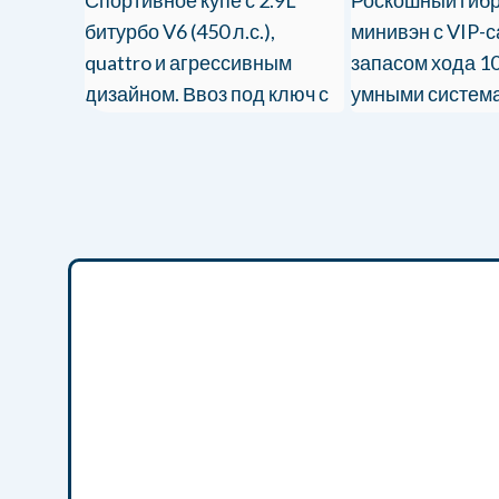
битурбо V6 (450 л.с.),
минивэн с VIP-
quattro и агрессивным
запасом хода 10
дизайном. Ввоз под ключ с
умными система
сертификацией.
РФ с таможней 
сертификацией