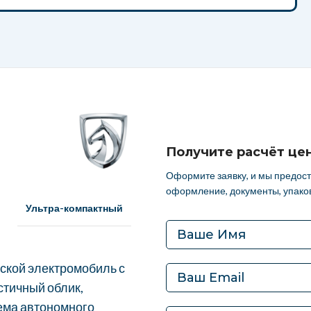
Получите расчёт це
Оформите заявку, и мы предос
оформление, документы, упаков
Ультра-компактный
дской электромобиль с
стичный облик,
ема автономного