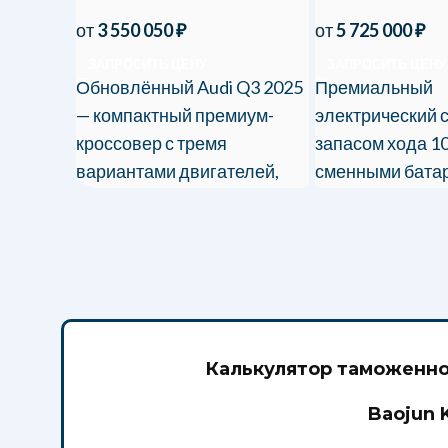
от
3 550 050
₽
от
5 725 000
₽
ЗАПРОСИТЬ ЦЕНУ
ЗАПРОСИТЬ ЦЕНУ
Обновлённый Audi Q3 2025
Премиальный
— компактный премиум-
электрический 
кроссовер с тремя
запасом хода 10
вариантами двигателей,
сменными бата
полным приводом Quattro
автопилотом. В
и технологичным
Россию с полны
интерьером.
услуг.
Калькулятор таможенно
Baojun 