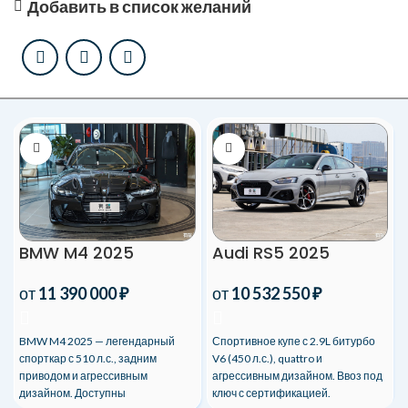
Добавить в список желаний
BMW M4 2025
Audi RS5 2025
от
11 390 000
₽
от
10 532 550
₽
BMW M4 2025 — легендарный
Спортивное купе с 2.9L битурбо
спорткар с 510 л.с., задним
V6 (450 л.с.), quattro и
приводом и агрессивным
агрессивным дизайном. Ввоз под
дизайном. Доступны
ключ с сертификацией.