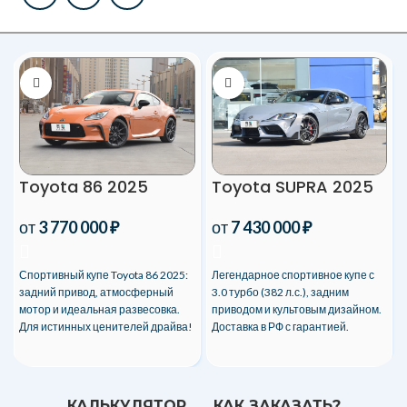
Toyota 86 2025
Toyota SUPRA 2025
от
3 770 000
₽
от
7 430 000
₽
Спортивный купе Toyota 86 2025:
Легендарное спортивное купе с
задний привод, атмосферный
3.0 турбо (382 л.с.), задним
мотор и идеальная развесовка.
приводом и культовым дизайном.
Для истинных ценителей драйва!
Доставка в РФ с гарантией.
КАЛЬКУЛЯТОР
КАК ЗАКАЗАТЬ?