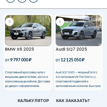
BMW X6 2025
Audi SQ7 2025
от
9 797 000
₽
от
12 125 050
₽
Спортивный кроссовер-купе с
Audi SQ7 2025 — мощный SUV с
мощными двигателями, xDrive и
4,0-литровым V8 TDI (500 л.с.),
агрессивным дизайном. Доставка
спортивной подвеской и
до двери с оформлением.
эргономичным салоном. Быстрое
оформление и доставка в РФ!
КАЛЬКУЛЯТОР
КАК ЗАКАЗАТЬ?