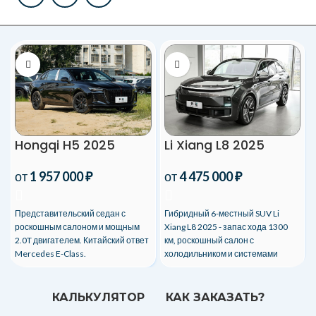
Hongqi H5 2025
Li Xiang L8 2025
от
1 957 000
₽
от
4 475 000
₽
Представительский седан с
Гибридный 6-местный SUV Li
роскошным салоном и мощным
Xiang L8 2025 - запас хода 1300
2.0T двигателем. Китайский ответ
км, роскошный салон с
Mercedes E-Class.
холодильником и системами
развлечений.
КАЛЬКУЛЯТОР
КАК ЗАКАЗАТЬ?