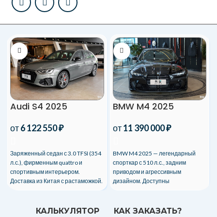
Audi S4 2025
BMW M4 2025
от
6 122 550
₽
от
11 390 000
₽
Заряженный седан с 3.0 TFSI (354
BMW M4 2025 — легендарный
л.с.), фирменным quattro и
спорткар с 510 л.с., задним
спортивным интерьером.
приводом и агрессивным
Доставка из Китая с растаможкой.
дизайном. Доступны
индивидуальные опции. Таможня
и доставка под ключ!
КАЛЬКУЛЯТОР
КАК ЗАКАЗАТЬ?