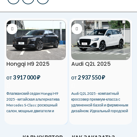
Hongqi H9 2025
Audi Q2L 2025
от
3 917 000
₽
от
2 937 550
₽
Флагманский седан Hongqi H9
Audi Q2L 2025 - компактный
2025 - китайская альтернатива
кроссовер премиум-класса с
Mercedes S-Class: роскошный
удлиненной базой и фирменным
салон, мощные двигатели и
дизайном. Идеальный городской
эксклюзивный дизайн.
автомобиль!